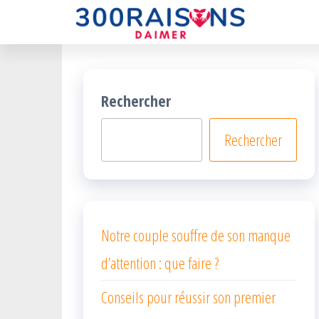
300rais
Un
Passer
site
ce
pour
aimer
contenu
!
Rechercher
Rechercher
Notre couple souffre de son manque
d’attention : que faire ?
Conseils pour réussir son premier