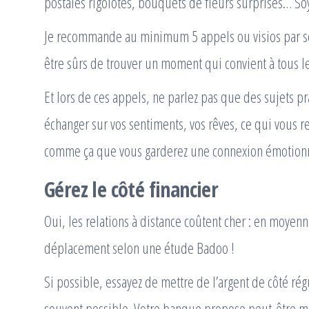
postales rigolotes, bouquets de fleurs surprises… Soye
Je recommande au minimum 5 appels ou visios par sem
être sûrs de trouver un moment qui convient à tous l
Et lors de ces appels, ne parlez pas que des sujets p
échanger sur vos sentiments, vos rêves, ce qui vous r
comme ça que vous garderez une connexion émotionn
Gérez le côté financier
Oui, les relations à distance coûtent cher : en moyen
déplacement selon une étude Badoo !
Si possible, essayez de mettre de l’argent de côté ré
souvent possible. Votre banque propose peut-être 