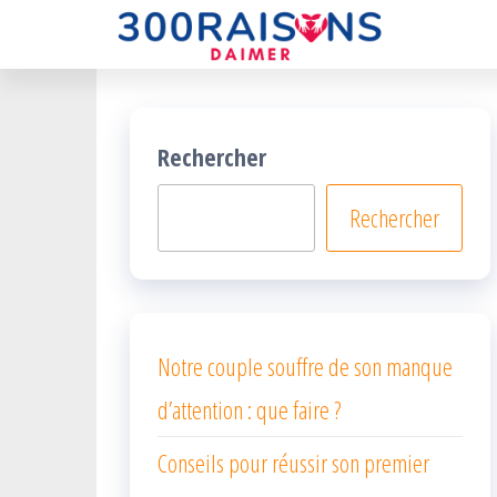
300rais
Un
Passer
site
ce
pour
aimer
contenu
!
Rechercher
Rechercher
Notre couple souffre de son manque
d’attention : que faire ?
Conseils pour réussir son premier